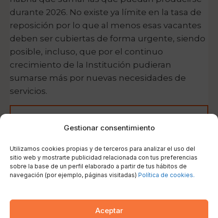
durante 2026. No existe ya límite en la tasa de
reposición por lo que al menos esas vacantes
deben ser cubiertas de forma urgente, siendo
posible, incluso, que por el continuo
crecimiento de la Institución pudieran
sumarse más por nuevas necesidades de
servicios.
Gestionar consentimiento
Utilizamos cookies propias y de terceros para analizar el uso del
Precios y matrícula
sitio web y mostrarte publicidad relacionada con tus preferencias
Curso completo 100€/mensuales.
sobre la base de un perfil elaborado a partir de tus hábitos de
navegación (por ejemplo, páginas visitadas)
Política de cookies.
Matrícula gratuita.
Aceptar