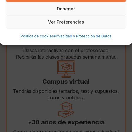
Horarios de clase
Denegar
Clase online en directo: Jueves (16:30-20:30)
Ver Preferencias
Política de cookies
Privacidad y Protección de Datos
Clases online en directo
Clases interactivas con el profesorado.
Recibirás las clases grabadas semanalmente.
Campus virtual
Tendrás disponibles temarios, test y supuestos,
foros y noticias.
+30 años de experiencia
Centro de preparación de oposiciones desde el